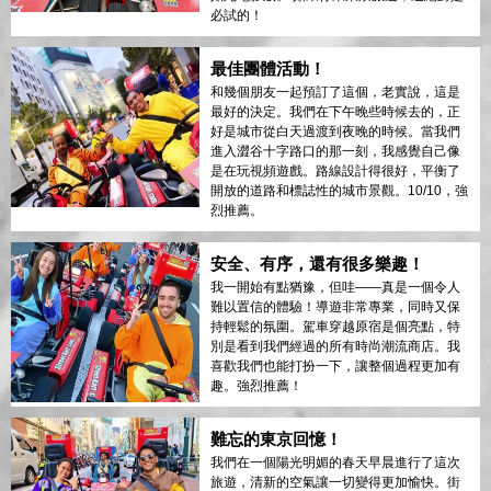
必試的！
最佳團體活動！
和幾個朋友一起預訂了這個，老實說，這是
最好的決定。我們在下午晚些時候去的，正
好是城市從白天過渡到夜晚的時候。當我們
進入澀谷十字路口的那一刻，我感覺自己像
是在玩視頻遊戲。路線設計得很好，平衡了
開放的道路和標誌性的城市景觀。10/10，強
烈推薦。
安全、有序，還有很多樂趣！
我一開始有點猶豫，但哇——真是一個令人
難以置信的體驗！導遊非常專業，同時又保
持輕鬆的氛圍。駕車穿越原宿是個亮點，特
別是看到我們經過的所有時尚潮流商店。我
喜歡我們也能打扮一下，讓整個過程更加有
趣。強烈推薦！
難忘的東京回憶！
我們在一個陽光明媚的春天早晨進行了這次
旅遊，清新的空氣讓一切變得更加愉快。街