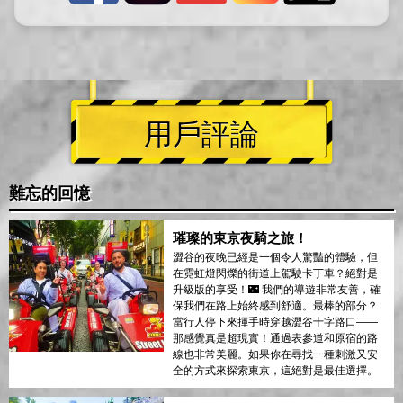
用戶評論
難忘的回憶
璀璨的東京夜騎之旅！
澀谷的夜晚已經是一個令人驚豔的體驗，但
在霓虹燈閃爍的街道上駕駛卡丁車？絕對是
升級版的享受！🌃 我們的導遊非常友善，確
保我們在路上始終感到舒適。最棒的部分？
當行人停下來揮手時穿越澀谷十字路口——
那感覺真是超現實！通過表參道和原宿的路
線也非常美麗。如果你在尋找一種刺激又安
全的方式來探索東京，這絕對是最佳選擇。