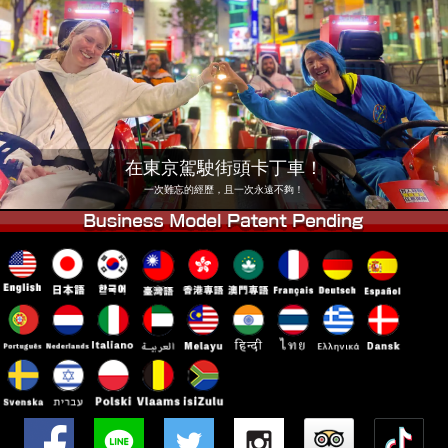
公司
預訂
更換店鋪
東京 品川 #1
東京 秋葉原 #1
東京 秋葉原 #2
東京 澀谷
東京 澀谷分店
東京灣
在東京駕駛街頭卡丁車！
東京 淺草
大阪
一次難忘的經歷，且一次永遠不夠！
沖繩