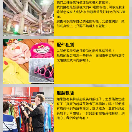
我們店鋪提供特價運動相機租賃服務。
我們擁有最新最強大的4K運動相機，可以租賃來
錄製您或家人/朋友在街頭度過美好時光的POV畫
面。
您也可以攜帶自己的運動相機，安裝在胸部、頭
部或身體上（只要不妨礙安全駕駛）。
配件租賃
以我們多種有趣且時尚的配件風格巡航！
為您的服裝增添一些特色，在城市中駕駛時選擇
太陽眼鏡或時尚的帽子。
服裝租賃
如果沒有裝扮成超級英雄的樣子，怎麼能說您擁
有了「真實的超級英雄卡丁車體驗」呢！我們擁
有您想得到的所有服裝，讓這成為「真實的超級
英雄卡丁車體驗」！對於所有超級英雄粉絲，別
擔心，我們全部都有！