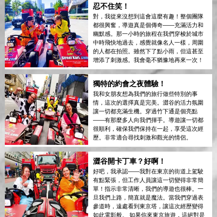
忍不住笑！
對，我從來沒想到這會這麼有趣！整個團隊
都很興奮，導遊真是個傳奇——充滿活力和
幽默感。那一小時的旅程在我們穿梭於城市
中時飛快地過去，感覺就像名人一樣，周圍
的人都在拍照。雖然下了點小雨，但這甚至
增添了刺激感。我會毫不猶豫地再來一次！
獨特的約會之夜體驗！
我和女朋友想為我們的旅行做些特別的事
情，這次的選擇真是完美。澀谷的活力氛圍
讓一切都充滿生機。穿過竹下通是個亮點
——有那麼多人向我們揮手。導遊讓一切都
很順利，確保我們保持在一起，享受這次經
歷。非常適合尋找刺激和觀光的情侶。
澀谷開卡丁車？好啊！
好吧，我承認——我對在東京的街道上駕駛
有點緊張，但工作人員讓這一切變得非常簡
單！指示非常清晰，我們的導遊也很棒。一
旦我們上路，簡直就是魔法。當我們穿過表
參道時，遠處看到東京塔，讓這次經歷變得
如此電影般。 如果你來東京旅遊，這絕對是