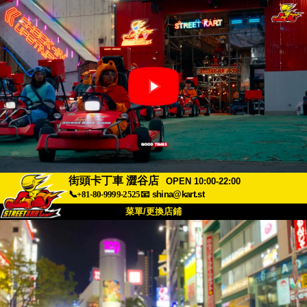
街頭卡丁車 澀谷店
OPEN 10:00-22:00
📞+81-80-9999-2525
📧
shina@kart.st
菜單/更換店鋪
首頁
關於我們
規格
價格
交通資訊
顧客評價
常見問題