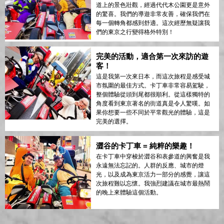
道上的景色壯觀，經過代代木公園更是意外
的驚喜。我們的導遊非常友善，確保我們在
每一個轉角都感到舒適。這次經歷無疑讓我
們的東京之行變得格外特別！
完美的活動，適合第一次來訪的遊
客！
這是我第一次來日本，而這次旅程是感受城
市氛圍的最佳方式。卡丁車非常容易駕駛，
整個體驗從頭到尾都很順利。從這樣獨特的
角度看到東京著名的街道真是令人驚嘆。如
果你想要一些不同於平常觀光的體驗，這是
完美的選擇。
澀谷的卡丁車 = 純粹的樂趣！
在卡丁車中穿梭於澀谷和表參道的興奮是我
永遠無法忘記的。人群的反應、城市的燈
光，以及成為東京活力一部分的感覺，讓這
次旅程難以忘懷。我強烈建議在城市最熱鬧
的晚上來體驗這個活動。