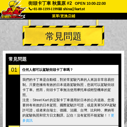
街頭卡丁車 秋葉原 #2
OPEN 10:00-22:00
📞+81-80-1199-1199
📧
shina@kart.st
菜單/更換店鋪
首頁
常見問題
關於我們
規格
價格
交通資訊
顧客評價
常見問題
公司
預訂
常見問題
更換店鋪
01
任何人都可以駕駛街頭卡丁車嗎？
東京 品川 #1
東京 秋葉原 #1
我們的卡丁車是自動檔，對於常駕駛汽車的人來說非常容易控
制。只要您擁有有效的日本道路駕駛執照，您就可以駕駛街頭
東京 秋葉原 #2
東京 澀谷
卡丁車。然而，街頭卡丁車無法使用摩托車或輕型機車的駕
東京 澀谷分店
東京灣
照。
注意：Street Kart 的定製卡丁車適用於日本的公共道路。您需
東京 淺草
大阪
要持有有效的日本駕照、國際駕駛許可證，或是美軍SOFA駕駛
許可證，或者來自瑞士、德國、法國、台灣、比利時、摩納哥
沖繩
的駕駛執照和官方日文翻譯。記住！沒有駕照不能駕駛！！
更
多資訊