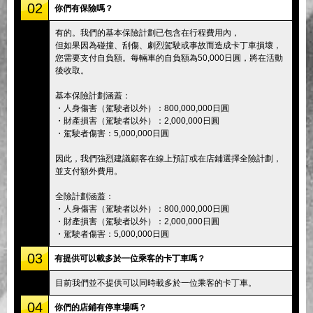
02
你們有保險嗎？
有的。我們的基本保險計劃已包含在行程費用內，
但如果因為碰撞、刮傷、劇烈駕駛或事故而造成卡丁車損壞，
您需要支付自負額。每輛車的自負額為50,000日圓，將在活動
後收取。
基本保險計劃涵蓋：
・人身傷害（駕駛者以外）：800,000,000日圓
・財產損害（駕駛者以外）：2,000,000日圓
・駕駛者傷害：5,000,000日圓
因此，我們強烈建議顧客在線上預訂或在店鋪選擇全險計劃，
並支付額外費用。
全險計劃涵蓋：
・人身傷害（駕駛者以外）：800,000,000日圓
・財產損害（駕駛者以外）：2,000,000日圓
・駕駛者傷害：5,000,000日圓
03
有提供可以載多於一位乘客的卡丁車嗎？
目前我們並不提供可以同時載多於一位乘客的卡丁車。
04
你們的店鋪有停車場嗎？