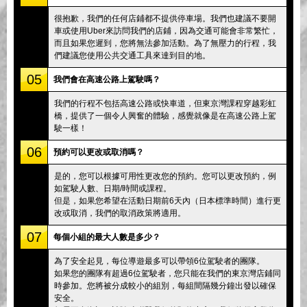
很抱歉，我們的任何店鋪都不提供停車場。我們也建議不要開
車或使用Uber來訪問我們的店鋪，因為交通可能會非常繁忙，
而且如果您遲到，您將無法參加活動。為了無壓力的行程，我
們建議您使用公共交通工具來達到目的地。
05
我們會在高速公路上駕駛嗎？
我們的行程不包括高速公路或快車道，但東京灣課程穿越彩虹
橋，提供了一個令人興奮的體驗，感覺就像是在高速公路上駕
駛一樣！
06
預約可以更改或取消嗎？
是的，您可以根據可用性更改您的預約。您可以更改預約，例
如駕駛人數、日期/時間或課程。
但是，如果您希望在活動日期前6天內（日本標準時間）進行更
改或取消，我們的取消政策將適用。
07
每個小組的最大人數是多少？
為了安全起見，每位導遊最多可以帶領6位駕駛者的團隊。
如果您的團隊有超過6位駕駛者，您只能在我們的東京灣店鋪同
時參加。您將被分成較小的組別，每組間隔幾分鐘出發以確保
安全。