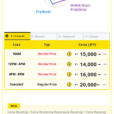
8 / Sierpień
9 / Wrzesień
10 / Październik
11 / Listopad
Czas
Typ
Cena (JPY)
15,000 ~
10AM
Review Price
JPY
/pax
¥
14,000 ~
12PM - 4PM
Review Price
JPY
/pax
¥
16,000 ~
6PM - 8PM
Review Price
JPY
/pax
¥
20,000~
Standard
Regular Price
JPY
/pax
¥
Cena Recenzji / Cena Wczesnej Rezerwacji Recenzji / Cena Recenzji