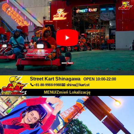
Street Kart Shinagawa
OPEN 10:00-22:00
📞+81-80-9988-9988
📧
shina@kart.st
MENU/Zmień Lokalizację
TOP
O nas
Specyfikacja
Cena
Dojazd
Opinie
FAQ