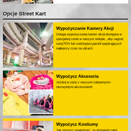
Opcje Street Kart
Wypożyczanie Kamery Akcji
Usługa wypożyczania kamer akcji dostępna w
specjalnej cenie w naszym sklepie., aby nagrać
swój POV lub rodzinę/przyjaciół spędzających
najlepszy czas na ulicach.
Wypożycz Akcesoria
Jeździj w stylu z naszymi zabawnymi i
niezwykłymi akcesoriami!
Wypożycz Kostiumy
Jak możesz powiedzieć, że doświadczyłeś