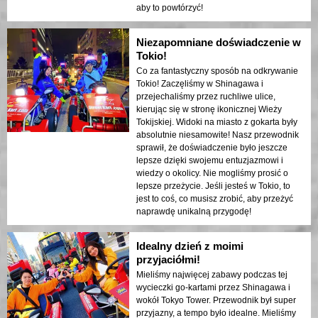
aby to powtórzyć!
Niezapomniane doświadczenie w
Tokio!
Co za fantastyczny sposób na odkrywanie
Tokio! Zaczęliśmy w Shinagawa i
przejechaliśmy przez ruchliwe ulice,
kierując się w stronę ikonicznej Wieży
Tokijskiej. Widoki na miasto z gokarta były
absolutnie niesamowite! Nasz przewodnik
sprawił, że doświadczenie było jeszcze
lepsze dzięki swojemu entuzjazmowi i
wiedzy o okolicy. Nie mogliśmy prosić o
lepsze przeżycie. Jeśli jesteś w Tokio, to
jest to coś, co musisz zrobić, aby przeżyć
naprawdę unikalną przygodę!
Idealny dzień z moimi
przyjaciółmi!
Mieliśmy najwięcej zabawy podczas tej
wycieczki go-kartami przez Shinagawa i
wokół Tokyo Tower. Przewodnik był super
przyjazny, a tempo było idealne. Mieliśmy