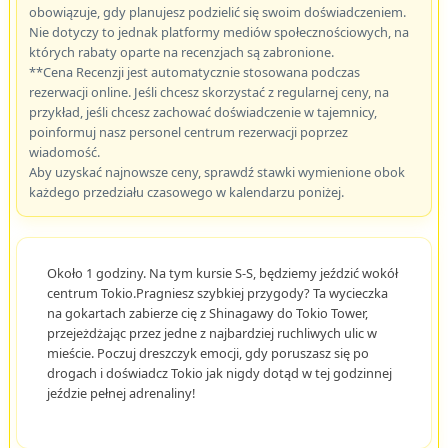
obowiązuje, gdy planujesz podzielić się swoim doświadczeniem.
Nie dotyczy to jednak platformy mediów społecznościowych, na
których rabaty oparte na recenzjach są zabronione.
**Cena Recenzji jest automatycznie stosowana podczas
rezerwacji online. Jeśli chcesz skorzystać z regularnej ceny, na
przykład, jeśli chcesz zachować doświadczenie w tajemnicy,
poinformuj nasz personel centrum rezerwacji poprzez
wiadomość.
Aby uzyskać najnowsze ceny, sprawdź stawki wymienione obok
każdego przedziału czasowego w kalendarzu poniżej.
Około 1 godziny. Na tym kursie S-S, będziemy jeździć wokół
centrum Tokio.Pragniesz szybkiej przygody? Ta wycieczka
na gokartach zabierze cię z Shinagawy do Tokio Tower,
przejeżdżając przez jedne z najbardziej ruchliwych ulic w
mieście. Poczuj dreszczyk emocji, gdy poruszasz się po
drogach i doświadcz Tokio jak nigdy dotąd w tej godzinnej
jeździe pełnej adrenaliny!