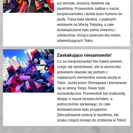
już dorosłe, wszyscy świetnie się
bawiliśmy. Przewodnik zadbał o nasze
bezpieczeństwo i dodał dużo humoru do
jazdy. Trasa była idealna, z pięknymi
widokami na Wieżę Tokijską, a całe
doświadczenie było pełne śmiechu i
uśmiechów. Gorąco polecam dla rodzin
odwiedzających Tokio.
Zaskakująco niesamowite!
Co za niespodzianka! Nie byłem pewien,
czego się spodziewać, ale ta wycieczka
gokartami okazała się jednym z
najlepszych elementów naszej wizyty w
Tokio. Jazda przez Shinagawa i kierowanie
się w stronę Tokyo Tower było
surrealistyczne. Przewodnik był znakomity,
dbając o nasze bezpieczeństwo, a
jednocześnie sprawiając, że całe
doświadczenie było przyjemne.
Zdecydowanie polecę to każdemu, kto
szuka czegoś innego do zrobienia w Tokio!