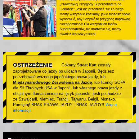
„Prawdziwej Przygody Superbohatera na
Gokarcie”, jeśli nie przebrałeś się za niego!
Mamy wszystkie kostiumy, jakie możesz sobie
wyobrazić, aby uczynić tę przygodę naprawdę
niezapomnianą! Dla wszystkich fanów
Superbohaterów, nie martwcie się, mamy
również ich wszystkich!
OSTRZEŻENIE
Gokarty Street Kart zostały
zaprojektowane do jazdy po ulicach w Japonii. Będziesz
potrzebować ważnego japońskiego prawa jazdy, lub
Międzynarodowego Zezwolenia na Jazdę
, lub licencji SOFA
dla Sił Zbrojnych USA w Japonii, lub własnego prawa jazdy z
oficjalnym tłumaczeniem na język japoński, jeśli pochodzisz
ze Szwajcarii, Niemiec, Francji, Tajwanu, Belgii, Monako.
Pamiętaj! BRAK PRAWA JAZDY - BRAK JAZDY!!
Więcej
informacji
.