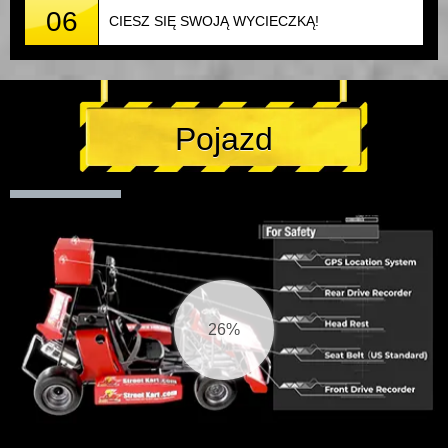
06
CIESZ SIĘ SWOJĄ WYCIECZKĄ!
Pojazd
27%