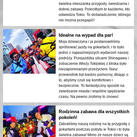
świetna mieszanka przygody, zwiedzania i
dobrej zabawy. Poleciłbym to każdemu, kto
odwiedza Tokio. To doświadczenie, którego
nie można przegapić!
Idealne na wypad dla par!
Moja dziewczyna i ja postanowiliśmy
spróbować jazdy na gokartach, i to było
jedno z najważniejszych wydarzeń naszej
podróży. Przejażdżka ulicami Shinagawa i
zobaczenie Wieży Tokijskiej z bliska było
niezapomnianym przeżyciem. Nasz
przewodnik był bardzo pomocny, dbając o
to, abyśmy czuli się komfortowo i
bezpiecznie. To fantastyczny sposób na
zwiedzanie miasta i wspólne spędzanie
czasu. Na pewno zrobimy to znowu!
Rodzinna zabawa dla wszystkich
pokoleń!
Zabraliśmy naszą rodzinę na tę przygodę z
gokartami podczas pobytu w Tokio i to była
świetna zabawa! Mimo że nasze dzieci są