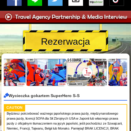
Rezerwacja
Wycieczka gokartem SuperHero S-S
CAUTION
Będziesz potrzebować ważnego japońskiego prawa jazdy, międzynarodowego
prawa jazdy, licencji SOFA dla Sił Zbrojnych USA w Japonii lub własnego prawa
jazdy z oficjalnym tłumaczeniem na język japoński, jeśli pochodzisz ze Szwajcarii,
Niemiec, Francji, Tajwanu, Belgii lub Monako. Pamiętaj! BRAK LICENCJI, BRAK