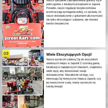
Nasze specjalnie zaprojektowane gokarty są w
pełni zgodne z lokalnymi przepisami w Japonii.
Ponadto, nasze regulacje bezpieczeństwa
przekraczają wymagania policji, co sprawia, że
nasze doświadczenie z gokartami ulicznymi jest
nie tylko ekscytujące i zabawne, ale również
bardzo bezpieczne.
03
Wiele Ekscytujących Opcji!
Nasze wycieczki zabiorą Cię do wszystkich
ulubionych miejsc w Japonii! Z szeroką gamą
lokalizacji w największych miastach, znajdziesz
wiele opcji, aby dostosować swoje
doświadczenie. Niezależnie od tego, czy
interesują Cię historyczne miejsca Japonii, czy
jej nowoczesne cuda, mamy wycieczki na
każdą okazję!