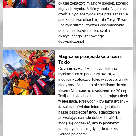
okazję zobaczyć miasto w sposób, którego
nigdy nie wyobrażaliśmy sobie. Najlepszą
częścią było zdecydowanie przejeżdżanie
przez ruchliwe ulice i mijanie Tokyo Tower
– to było surrealistyczne! Zdecydowanie
polecam to każdemu, kto szuka
ekscytującego i zabawnego
doświadczenia!
Magiczna przejażdżka ulicami
Tokio
Co za przeżycie! Moi przyjaciele i ja
byliśmy bardzo podekscytowani, że
mogliśmy zobaczyć Tokio w sposób, w jaki
nigdy wcześniej tego nie robiliśmy. Jazda
ulicami Shinagawa, z widokiem na Wieżę
Tokijską, była absolutnie zapierająca dech
w piersiach. Przewodnik był fantastyczny –
dawał nam świetne informacje i dbał o
nasze bezpieczeństwo, jednocześnie
pozwalając nam się dobrze bawić. Nie
mogę się doczekać, aby to powtórzyć
następnym razem, gdy będę w Tokio!
Gorąco polecam!