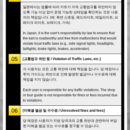
일본에서는 법률에 따라 카트가 지역 교통법규를 위반하지 않
도록 기능 이상 없이 운영 가능한 상태임을 확인하는 것은 사용
자의 책임입니다. (예: 측면 신호등, 헤드라이트, 테일라이트, 브
레이크 라이트, 브레이크, 가속)
In Japan, it is the user's responsibility by law to ensure that
the kart is roadworthy and free from malfunctions that would
violate local traffic laws (e.g., side signal lights, headlights,
taillights, brake lights, brakes, accelerator).
05
[교통법규 위반 등 / Violation of Traffic Laws, etc.]
각 사용자는 모든 교통 위반에 대해 책임을 집니다. 당 매장이나
투어 가이드는 위반으로 인해 발생한 벌금이나 수수료에 대해
책임을 지지 않습니다.
Each user is responsible for any traffic violations. The shop
or tour guide is not responsible for fines or fees incurred due
to violations.
06
[미해결 벌금 및 수수료 / Unresolved fines and fees]
당 매장은 사용자가 지방 당국과의 교통 위반과 관련하여 부담
한 미해결 벌금 또는 수수료를 청구할 수 있습니다.