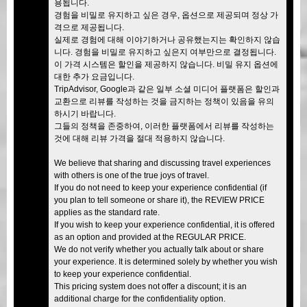
용됩니다.
경험을 비밀로 유지하고 싶은 경우, 옵션으로 제공되며 정상 가
격으로 제공됩니다.
실제로 경험에 대해 이야기하거나 공유했는지는 확인하지 않습
니다. 경험을 비밀로 유지하고 싶은지 여부만으로 결정됩니다.
이 가격 시스템은 할인을 제공하지 않습니다. 비밀 유지 옵션에
대한 추가 요금입니다.
TripAdvisor, Google과 같은 일부 소셜 미디어 플랫폼은 할인과
교환으로 리뷰를 작성하는 것을 금지하는 정책이 있음을 유의
하시기 바랍니다.
그들의 정책을 존중하여, 이러한 플랫폼에서 리뷰를 작성하는
것에 대해 리뷰 가격을 절대 적용하지 않습니다.
We believe that sharing and discussing travel experiences
with others is one of the true joys of travel.
If you do not need to keep your experience confidential (if
you plan to tell someone or share it), the REVIEW PRICE
applies as the standard rate.
If you wish to keep your experience confidential, it is offered
as an option and provided at the REGULAR PRICE.
We do not verify whether you actually talk about or share
your experience. It is determined solely by whether you wish
to keep your experience confidential.
This pricing system does not offer a discount; it is an
additional charge for the confidentiality option.