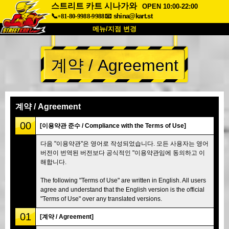
스트리트 카트 시나가와
OPEN 10:00-22:00
📞+81-80-9988-9988
📧
shina@kart.st
메뉴/지점 변경
최상단
계약 / Agreement
소개
사양
가격
접근성
고객 리뷰
자주 묻는 질문
회사 정보
예약
계약 / Agreement
지점 변경
00
[이용약관 준수 / Compliance with the Terms of Use]
도쿄 시나가와 #1
도쿄 아키하바라#1
다음 "이용약관"은 영어로 작성되었습니다. 모든 사용자는 영어
버전이 번역된 버전보다 공식적인 "이용약관임에 동의하고 이
도쿄 아키하바라#2
도쿄 시부야
해합니다.
도쿄 시부야 애넥스
도쿄 베이
The following "Terms of Use" are written in English. All users
도쿄 아사쿠사
오사카
agree and understand that the English version is the official
"Terms of Use" over any translated versions.
오키나와
01
[계약 / Agreement]