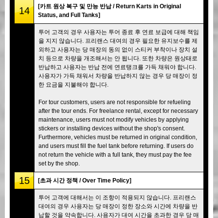
[카트 원상 복구 및 만능 반납 / Return Karts in Original
14
Status, and Full Tanks]
투어 고객의 경우 사용자는 투어 종료 후 연료 보급에 대해 책임
을 지지 않습니다. 프리랜스 대여의 경우 필요한 유지보수를 제
외하고 사용자는 당 매장의 동의 없이 스티커 부착이나 장치 설
치 등으로 차량을 개조해서는 안 됩니다. 또한 차량은 원상태로
반납하고 사용자는 반납 전에 연료탱크를 가득 채워야 합니다.
사용자가 가득 채워서 차량을 반납하지 않는 경우 당 매장이 정
한 요금을 지불해야 합니다.
For tour customers, users are not responsible for refueling
after the tour ends. For freelance rental, except for necessary
maintenance, users must not modify vehicles by applying
stickers or installing devices without the shop's consent.
Furthermore, vehicles must be returned in original condition,
and users must fill the fuel tank before returning. If users do
not return the vehicle with a full tank, they must pay the fee
set by the shop.
15
[초과 시간 정책 / Over Time Policy]
투어 고객에 대해서는 이 조항이 적용되지 않습니다. 프리랜스
대여의 경우 사용자는 당 매장이 정한 장소와 시간에 차량을 반
납할 것을 약속합니다. 사용자가 대여 시간을 초과한 경우 당 매