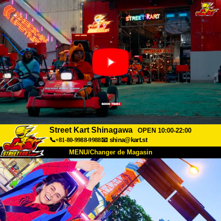
Street Kart Shinagawa
OPEN 10:00-22:00
📞+81-80-9988-9988
📧
shina@kart.st
MENU/Changer de Magasin
ACCUEIL
À Propos
Caractéristiques
Tarifs
Accès
Avis
FAQ