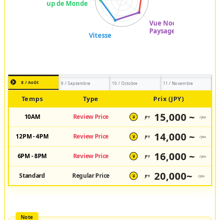
8 / Août
9 / Septembre
10 / Octobre
11 / Novembre
Temps
Type
Prix (JPY)
15,000 ~
10AM
Review Price
JPY
/pax
¥
14,000 ~
12PM - 4PM
Review Price
JPY
/pax
¥
16,000 ~
6PM - 8PM
Review Price
JPY
/pax
¥
20,000~
Standard
Regular Price
JPY
/pax
¥