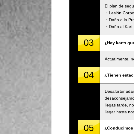
El plan de seg
・Lesión Corpora
・Daño a la Pro
・Daño al Kart: 
03
¿Hay karts qu
Actualmente, n
04
¿Tienen estac
Desafortunadam
desaconsejamos 
llegas tarde, n
llegar hasta no
05
¿Conducimos 