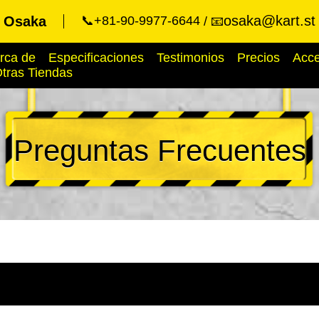
osaka@kart.st
t Osaka
📞+81-90-9977-6644
📧
rca de
Especificaciones
Testimonios
Precios
Acc
tras Tiendas
Preguntas Frecuentes