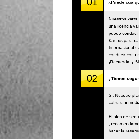
01
¿Puede cualqu
Nuestros karts 
una licencia vá
puede conducir 
Kart es para ca
Internacional d
conducir con un
¡Recuerda! ¡¡
02
¿Tienen segu
Sí. Nuestro pla
cobrará inmedi
El plan de seg
, recomendamos
hacer la reserva