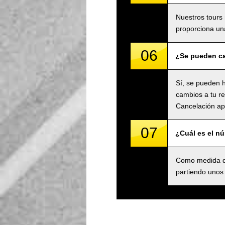
Nuestros tours 
proporciona una
06
¿Se pueden ca
Sí, se pueden h
cambios a tu re
Cancelación apl
07
¿Cuál es el n
Como medida de
partiendo unos