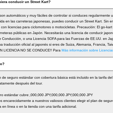
iera conducir un Street Kart?
son automáticos y muy fáciles de controlar si conduces regularmente 
lida en las carreteras japonesas, puedes conducir un Street Kart. Sin 
con licencias para ciclomotores o motocicletas. Precaución: El go-kart
rreteras públicas en Japón. Necesitarás una licencia de conducir japo
e Conducción, o una Licencia SOFA para las Fuerzas de EE.UU. en Japó
a traducción oficial al japonés si eres de Suiza, Alemania, Francia, Ta
SIN LICENCIA NO SE CONDUCE!! Para
Más información sobre Licencia
ro?
n de seguro estándar con cobertura básica está incluido en la tarifa del
atamente después del tour.
uro estándar cubre:,000,000 JPY,000,000 JPY,000,000 JPY
 encarecidamente a nuestros valiosos clientes elegir el plan de segur
 en línea o en la tienda con una tarifa adicional.