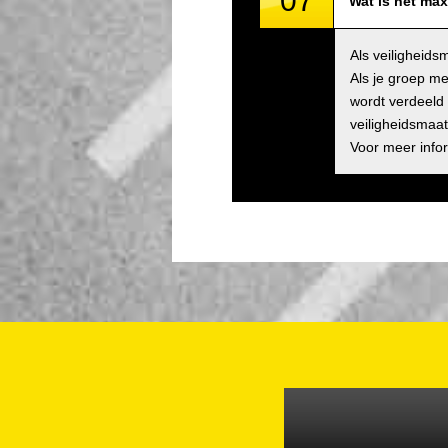
07
Wat is het max
Als veiligheid
Als je groep me
wordt verdeeld 
veiligheidsmaat
Voor meer info