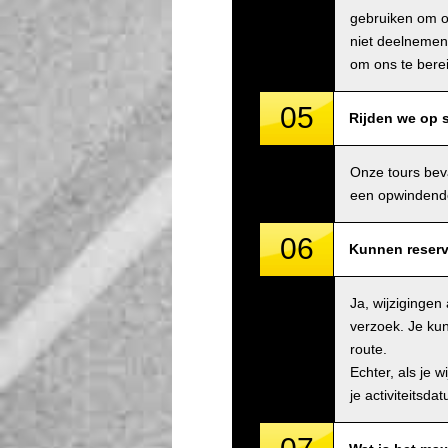
gebruiken om on
niet deelnemen 
om ons te bere
05
Rijden we op
Onze tours bev
een opwindende 
06
Kunnen reserv
Ja, wijziginge
verzoek. Je kun
route.
Echter, als je 
je activiteitsda