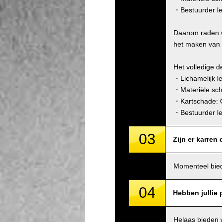
・Bestuurder le
Daarom raden w
het maken van d
Het volledige d
・Lichamelijk l
・Materiële sc
・Kartschade: 
・Bestuurder le
03
Zijn er karren
Momenteel bied
04
Hebben jullie p
Helaas bieden 