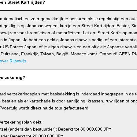
en Street Kart rijden?
 automatisch en zeer gemakkelijk te besturen als je regelmatig een auto 
dat geldig is op Japanse wegen, kun je een Street Kart rijden. Echter, St
bewijzen voor bromfietsen of motorfietsen. Let op: Street Kart's op ma
in Japan. Je hebt een geldig Japans rijbewijs nodig, of een Internatio
 US Forces Japan, of je eigen rijbewijs en een officiële Japanse vertalin
d, Duitsland, Frankrijk, Taiwan, België, Monaco komt. Onthoud! GEEN
over Rijbewijs
.
verzekering?
ard verzekeringsplan met basisdekking is inderdaad inbegrepen in de t
o betalen als er kartschade is door aanrijding, krassen, ruw rijden of on
voertuig wordt direct na de tour gefactureerd.
verzekeringsplan dekt:
tsel (anders dan bestuurder): Beperkt tot 80,000,000 JPY
ade: Beperkt tot 20,000,000 JPY