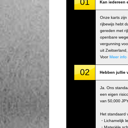
01
Kan iedereen e
Onze karts zijn
rijbewijs hebt 
gereden met rij
openbare wegen 
vergunning voor
uit Zwitserlan
Voor
Meer info 
02
Hebben jullie 
Ja. Ons standa
een eigen risic
van 50,000 JPY/
Het standaard 
・Lichamelijk le
・Materiële sch